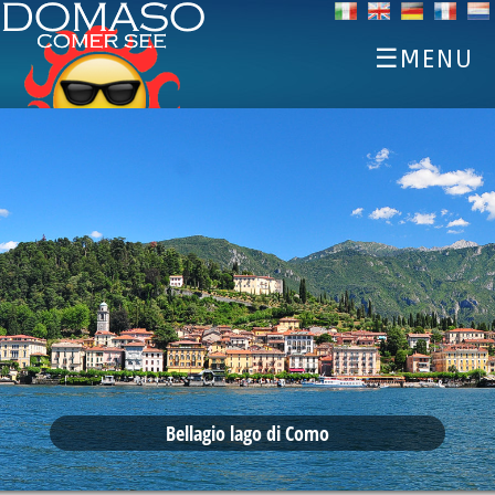
☰MENU
STARTSEITE
ENTDECKEN
SPORTS
ESSEN UND TRINKEN
EVENTS
UNTERKÜNFTE
WETTER WEBCAM
Bellagio lago di Como