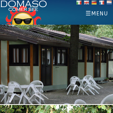
☰MENU
STARTSEITE
ENTDECKEN
SPORTS
ESSEN UND TRINKEN
EVENTS
UNTERKÜNFTE
WETTER WEBCAM