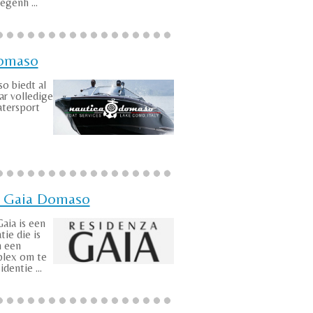
genh ...
Domaso
o biedt al
ar volledige
atersport
 Gaia Domaso
aia is een
ie die is
 een
lex om te
dentie ...