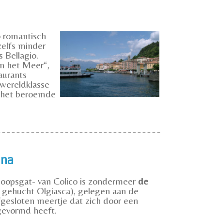
o romantisch
elfs minder
 Bellagio.
n het Meer“,
aurants
 wereldklasse
m het beroemde
ona
oopsgat- van Colico is zondermeer
de
 gehucht Olgiasca), gelegen aan de
fgesloten meertje dat zich door een
 gevormd heeft.