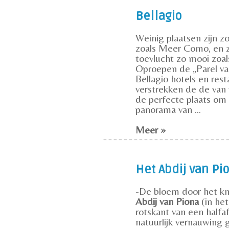
Bellagio
Weinig plaatsen zijn z
zoals Meer Como, en z
toevlucht zo mooi zoals
Oproepen de „Parel va
Bellagio hotels en rest
verstrekken de de van
de perfecte plaats o
panorama van ...
Meer »
Het Abdij van Pi
-De bloem door het kn
Abdij van Piona
(in het
rotskant van een halfa
natuurlijk vernauwing