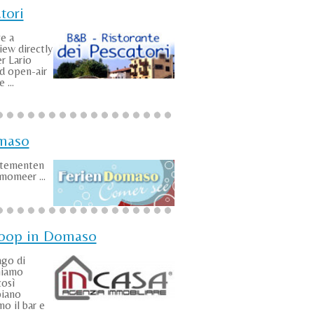
tori
ve a
iew directly
r Lario
id open-air
 ...
maso
rtementen
omeer ...
koop in Domaso
ago di
niamo
così
piano
o il bar e