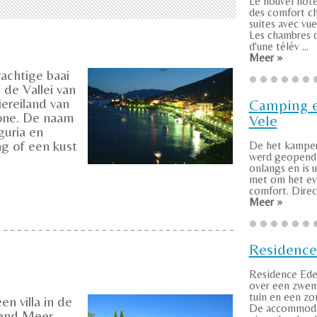
Le nouvel hôt
des comfort c
suites avec vue 
Les chambres 
d'une télév ...
Meer »
rachtige baai
de Vallei van
iereiland van
Camping e
one. De naam
Vele
guria en
ng of een kust
De het kamper
werd geopend 
onlangs en is u
met om het ev
comfort. Direct 
Meer »
Residenc
Residence Ede
over een zwem
tuin en een zo
een villa in de
De accommoda
iend Meer