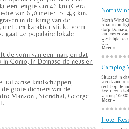
kt een lengte van 46 km (Gera
NorthWin
edte van 650 meter tot 4,3 km.
graven in de kring van de
North Wind C
Apartment ligt
 met een karakteristieke vorm
dorp Domaso, 
o gaat de populaire lokale
200 meter van
westelijke oev
C ...
Meer »
t de vorm van een man, en dat
o in Como, in Domaso de neus en
Camping V
Situeted in ch
e Italiaanse landschappen,
vreedzame om
recht op de me
 de grote dichters van de
heeft een sha
dro Manzoni, Stendhal, George
van mq 10.000 
Meer »
t.
Hotel Res