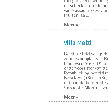
Giorgio Clerici wordt 
en schenkt door de pr
van Nassau, vrouw van 
Pruisen, aa ...
Meer »
Villa Melzi
De villa Melzi was geb
zomerwoonplaats in Be
Francesco Melzi D' Eril
ondervoorzitter van de
Republiek op het tijdst
Napoleon (1801 - 1803)
dat aan de beroemde a
Giocondo Albertolli wor
Meer »