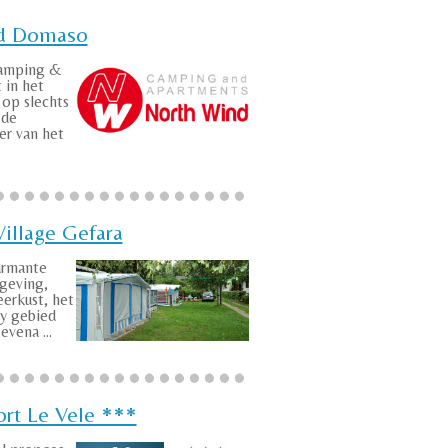
d Domaso
amping &
 in het
op slechts
 de
er van het
illage Gefara
armante
geving,
erkust, het
dy gebied
evena ...
ort Le Vele ***