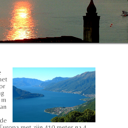
Comer see
e
met
or
ng
9 m
van
 de
 Europa met zijn 410 meter na 4