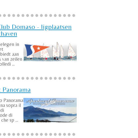
Club Domaso - ligplaatsen
thaven
gelegen in
et
biedt aan
s van zeilen
ledi ...
t Panorama
to Panorama
na sopra il
di
ode di
che sp ...