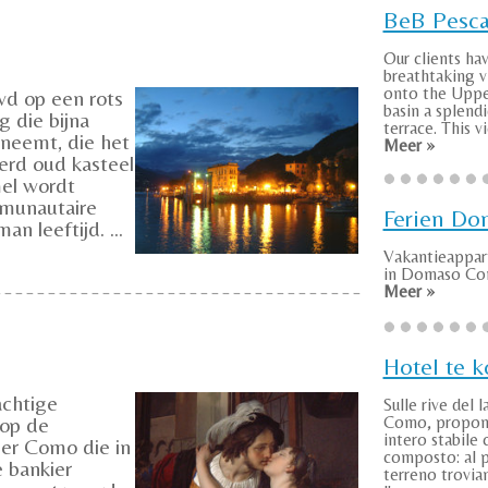
BeB Pesca
Our clients ha
breathtaking v
onto the Uppe
d op een rots
basin a splend
g die bijna
terrace. This vie
eneemt, die het
Meer »
erd oud kasteel
mel wordt
mmunautaire
Ferien Do
n leeftijd. ...
Vakantieappa
in Domaso Com
Meer »
Hotel te 
achtige
Sulle rive del l
 op de
Como, propo
intero stabile 
eer Como die in
composto: al 
 bankier
terreno troviam