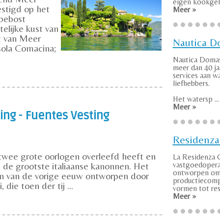
eigen kookgele
stigd op het
Meer »
 bebost
elijke kust van
t van Meer
Nautica 
sola Comacina;
Nautica Domas
meer dan 40 ja
services aan w
liefhebbers.
Het watersp ...
Meer »
ng - Fuentes Vesting
Residenza
 twee grote oorlogen overleefd heeft en
La Residenza G
n de grootste italiaanse kanonnen. Het
vastgoedoperat
ontworpen om
in van de vorige eeuw ontworpen door
productiecomp
die toen der tij ...
vormen tot resi
Meer »