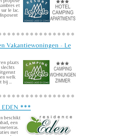
el propose
hambres et
sur le lac.
disposent
n Vakantiewoningen - Le
en plaats
slechts
itgerust
en welk
bij ...
e EDEN ***
n beschikt
bad, een
nneterras.
ties met