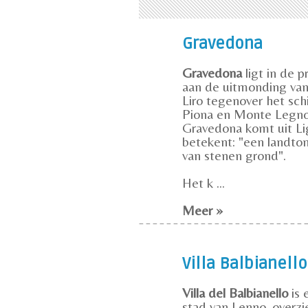
Gravedona
Gravedona
ligt in de p
aan de uitmonding van 
Liro tegenover het sch
Piona en Monte Legn
Gravedona komt uit Li
betekent: "een landto
van stenen grond".
Het k ...
Meer »
Villa Balbianello
Villa del Balbianello
is 
stad van Lenno, overz