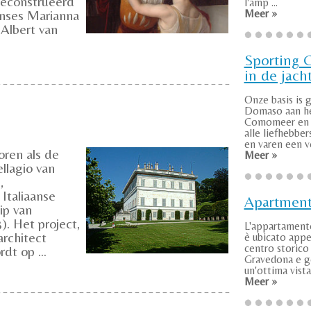
geconstrueerd
l'amp ...
inses Marianna
Meer »
Albert van
Sporting 
in de jach
Onze basis is 
Domaso aan h
Comomeer en 
alle liefhebber
en varen een vol
oren als de
Meer »
llagio van
,
 Italiaanse
Apartmen
ip van
. Het project,
L'appartamen
rchitect
è ubicato appe
centro storico 
dt op ...
Gravedona e g
un'ottima vista 
Meer »