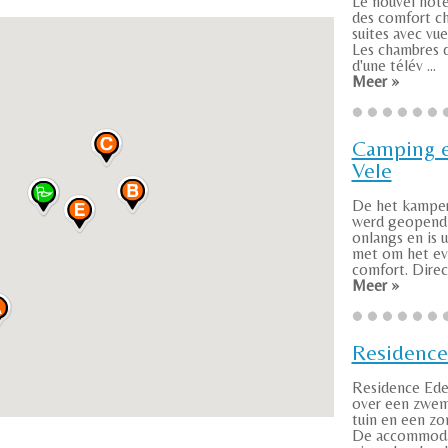
Le nouvel hôt
des comfort c
suites avec vue 
Les chambres 
d'une télév ...
Meer »
Camping e
Vele
De het kamper
werd geopend 
onlangs en is u
met om het ev
comfort. Direct 
Meer »
Residenc
Residence Ede
over een zwem
tuin en een zo
De accommoda