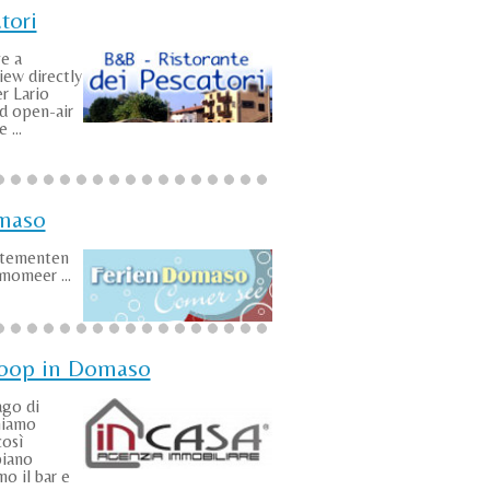
tori
ve a
iew directly
r Lario
id open-air
 ...
maso
rtementen
omeer ...
koop in Domaso
ago di
niamo
così
piano
o il bar e