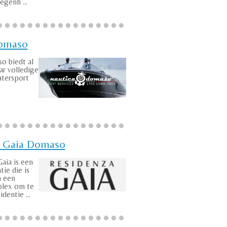
genh ...
Domaso
o biedt al
ar volledige
atersport
 Gaia Domaso
aia is een
ie die is
 een
lex om te
dentie ...