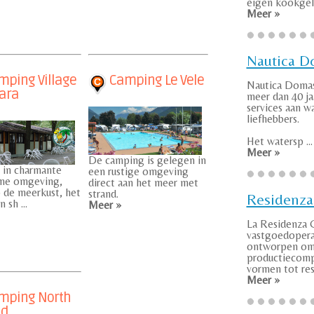
eigen kookgele
Meer »
Nautica 
ping Village
Camping Le Vele
Nautica Domas
ara
meer dan 40 ja
services aan w
liefhebbers.
Het watersp ...
Meer »
De camping is gelegen in
 in charmante
een rustige omgeving
me omgeving,
direct aan het meer met
 de meerkust, het
strand.
Residenza
 sh ...
Meer »
La Residenza G
vastgoedoperat
ontworpen om
productiecomp
vormen tot resi
Meer »
mping North
nd