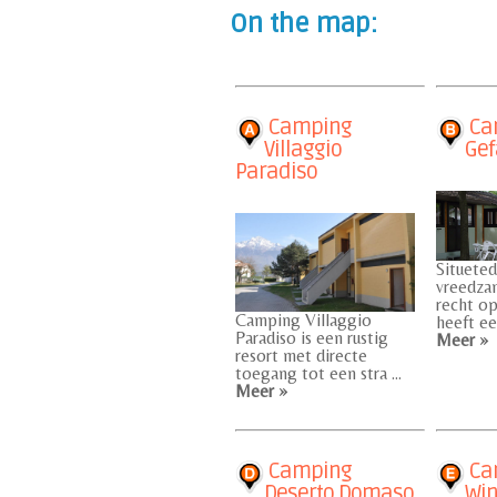
On the map:
Camping
Cam
Villaggio
Gef
Paradiso
Situeted
vreedza
recht op
Camping Villaggio
heeft een
Paradiso is een rustig
Meer »
resort met directe
toegang tot een stra ...
Meer »
Camping
Ca
Deserto Domaso
Wi