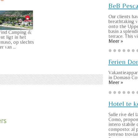
BeB Pesca
Our clients ha
breathtaking v
onto the Uppe
basin a splend
Wind Camping &
terrace. This vie
t ligt in het
Meer »
maso, op slechts
r van ...
Ferien Do
Vakantieappa
in Domaso Com
Meer »
Hotel te 
Sulle rive del l
Como, propo
ers
intero stabile 
composto: al 
terreno troviam