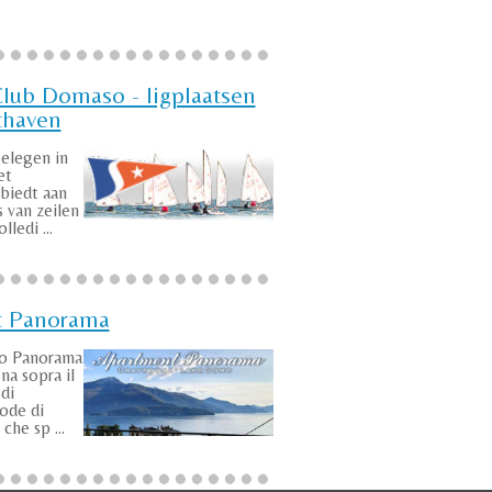
Club Domaso - ligplaatsen
thaven
gelegen in
et
biedt aan
s van zeilen
ledi ...
t Panorama
to Panorama
na sopra il
di
ode di
che sp ...