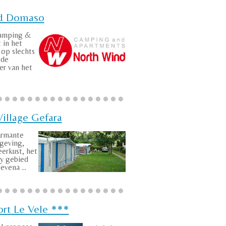
d Domaso
amping &
 in het
op slechts
 de
er van het
illage Gefara
armante
geving,
erkust, het
dy gebied
evena ...
ort Le Vele ***