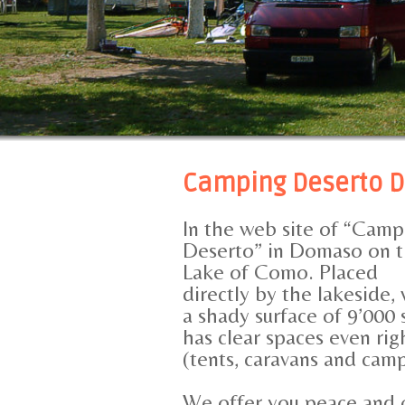
Camping Deserto 
In the web site of “Camp
Deserto” in Domaso on 
Lake of Como. Placed
directly by the lakeside,
a shady surface of 9’000 
has clear spaces even rig
(tents, caravans and camp
We offer you peace and 