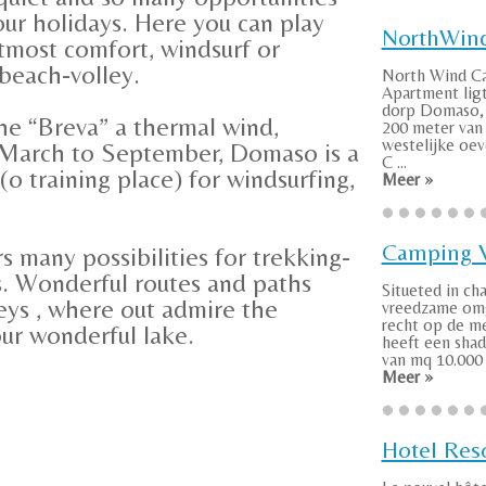
our holidays. Here you can play
NorthWin
utmost comfort, windsurf or
beach-volley.
North Wind C
Apartment ligt
dorp Domaso, 
the “Breva” a thermal wind,
200 meter van
westelijke oev
 March to September, Domaso is a
C ...
(o training place) for windsurfing,
Meer »
Camping V
 many possibilities for trekking-
. Wonderful routes and paths
Situeted in ch
eys , where out admire the
vreedzame om
recht op de me
ur wonderful lake.
heeft een sha
van mq 10.000 
Meer »
Hotel Res