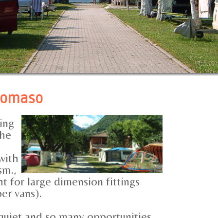
Domaso
ing
the
 with
sm.,
ht for large dimension fittings
er vans).
quiet and so many opportunities