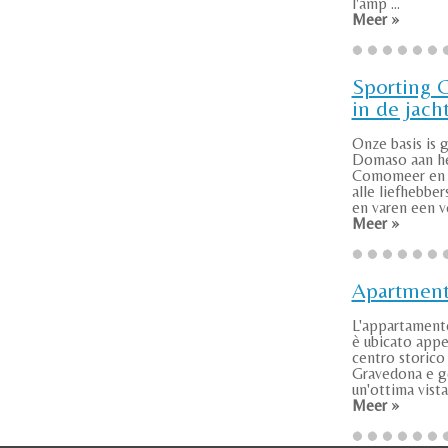
l'amp ...
Meer »
Sporting 
in de jach
Onze basis is 
Domaso aan h
Comomeer en 
alle liefhebber
en varen een vol
Meer »
Apartmen
L'appartamen
è ubicato appe
centro storico 
Gravedona e g
un'ottima vista 
Meer »