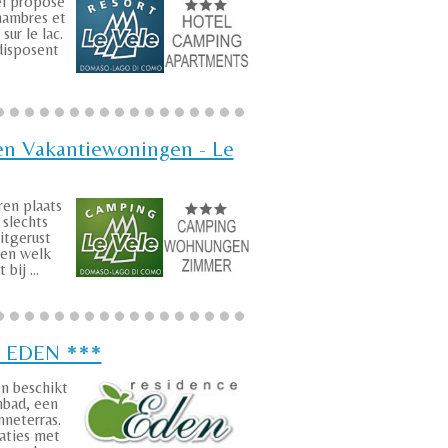
el propose
hambres et
sur le lac.
disposent
n Vakantiewoningen - Le
en plaats
slechts
itgerust
en welk
bij ...
e EDEN ***
n beschikt
bad, een
nneterras.
ties met